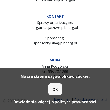
KONTAKT
Sprawy organizacyjne:
organizacjaDKA@pibr.org.pl
Sponsoring:
sponsorzyDKA@pibr.org.pl
MEDIA
Anna Podgórska
tel. 886 707 388
Nasza strona używa plików cookie.
anna.podgorska@pibr.com.pl
ok
Regulamin
|
Polityka prywatności
© 2026 PIBR
Dowiedz się więcej o
polityce prywatności
.